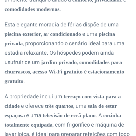
.
comodidades modernas
Esta elegante moradia de férias dispõe de uma
,
e uma
piscina exterior
ar condicionado
piscina
, proporcionando o cenário ideal para uma
privada
estadia relaxante. Os hóspedes podem ainda
usufruir de um
,
jardim privado
comodidades para
,
e
churrascos
acesso Wi-Fi gratuito
estacionamento
.
gratuito
A propriedade inclui um
terraço com vista para a
e oferece
, uma
cidade
três quartos
sala de estar
e uma
. A
espaçosa
televisão de ecrã plano
cozinha
, com frigorífico e máquina de
totalmente equipada
lavar loiça, é ideal para preparar refeições com todo