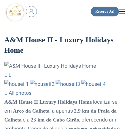
Reserve Já!
Saltar para o conteúdo principal
A&M House II - Luxury Holidays
Home
All photos
localiza-se
A&M House II Luxury Holidays Home
em
, a apenas
Arco da Calheta
2,9 km da Praia da
e a
, oferecendo um
Calheta
23 km do Cabo Girão
ambiente tranquilo aliado a
,
e
conforto
privacidade